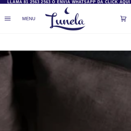
LLAMA
81 2563 2563
O
ENVÍA WHATSAPP DA CLICK AQUÍ
Ir
directamente
al
MENU
Ca
(0
contenido