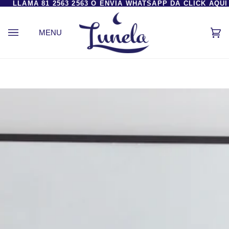
LLAMA
81 2563 2563
O
ENVÍA WHATSAPP DA CLICK AQUÍ
Ir
directamente
al
MENU
Ca
(0
contenido