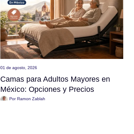
01 de agosto, 2026
Camas para Adultos Mayores en
México: Opciones y Precios
Por Ramon Zablah
Elegir la cama equivocada para un adulto mayor tiene
consecuencias reales: limita su independencia,
aumenta el riesgo de caídas y convierte cada noche
en una...